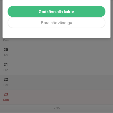
17
Mån
Godkänn alla kakor
18
Bara nödvändiga
Tis
19
Ons
20
Tor
21
Fre
22
Lör
23
Sön
v.35