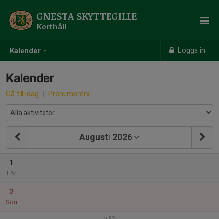
GNESTA SKYTTEGILLE
Korthåll
Logga in
Kalender
Kalender
Gå till idag
|
Prenumerera
Augusti 2026
1
Lör
2
Sön
v.32