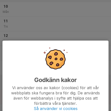
10
Mån
11
Tis
12
Ons
13
Tor
14
Fre
Godkänn kakor
15
Lör
Vi använder oss av kakor (cookies) för att vår
webbplats ska fungera bra för dig. De används
16
även för webbanalys i syfte att hjälpa oss att
Sön
förbättra våra tjänster.
v.34
Så använder vi cookies