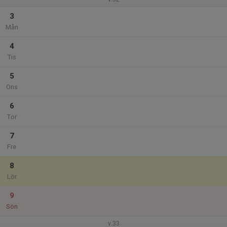
3
Mån
4
Tis
5
Ons
6
Tor
7
Fre
8
Lör
9
Sön
v.33