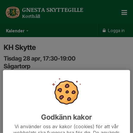
GNESTA SKYTTEGILLE
Korthåll
Logga in
Kalender
KH Skytte
Tisdag 28 apr, 17:30-19:00
Sågartorp
Samling: 17:30
Godkänn kakor
Vi använder oss av kakor (cookies) för att vår
webbplats ska fungera bra för dig. De används