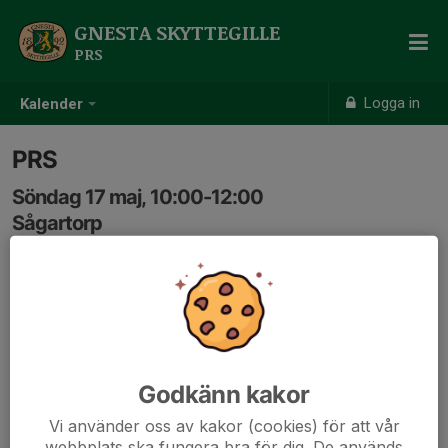
GNESTA SKYTTEGILLE
PRS
Logga in
Kalender
PRS
Söndag 17 maj, 10:00-12:00
Sågartorp
Samling: 10:00, 300m skjuthall
Träning PRS-sektionen. Kom med inskjuten bössa för en
effektiv träning.
Varmt välkomna!
Godkänn kakor
Jakob
Vi använder oss av kakor (cookies) för att vår
webbplats ska fungera bra för dig. De används